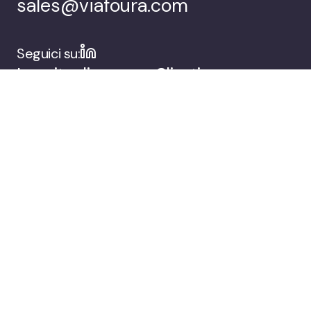
sales@viafoura.com
Seguici su:
La suite di
Clienti
coinvolgimento del
pubblico di
Viafoura
Azienda
Prenota una demo
© 2026 Viafoura.
Informativa sulla privacy
Documentation
Cookie Settings