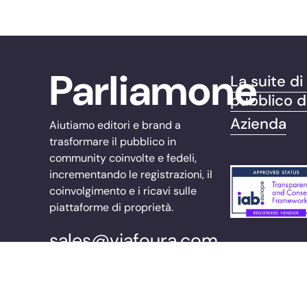
Parliamone
La suite d
pubblico d
Azienda
Aiutiamo editori e brand a
trasformare il pubblico in
community coinvolte e fedeli,
incrementando le registrazioni, il
coinvolgimento e i ricavi sulle
piattaforme di proprietà.
sales@viafoura.com
Seguici su:
© 2026 Viafoura