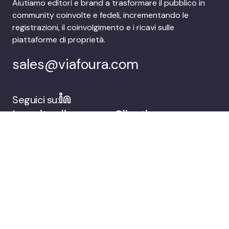
Aiutiamo editori e brand a trasformare il pubblico in
community coinvolte e fedeli, incrementando le
registrazioni, il coinvolgimento e i ricavi sulle
piattaforme di proprietà.
sales@viafoura.com
Seguici su:
La suite di
Clienti
coinvolgimento del
pubblico di
Viafoura
Azienda
Prenota una demo