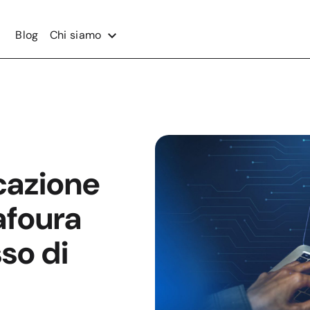
Blog
Chi siamo
icazione
afoura
so di