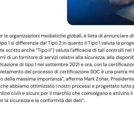
per le organizzazioni mediatiche globali, è lieta di annunciare
Tipo 1 si differenzia dal Tipo 2 in quanto il Tipo 1 valuta la p
 scritto anche “Tipo ii”) valuta l’efficacia di tali controlli n
ni di un fornitore di servizi relativi alla sicurezza, alla disponib
ficazione di tipo 1 nel settembre 2021 e ora, con la certificazi
etamento del processo di certificazione SOC è una pietra milia
sono della massima importanza”, afferma Mark Zohar, Presidente
i che abbiamo ottimizzato i nostri processi e progettato tutto p
ne civili e sicure per il marchio che coinvolgano e attivino i
 la sicurezza e la conformità dei dati”.