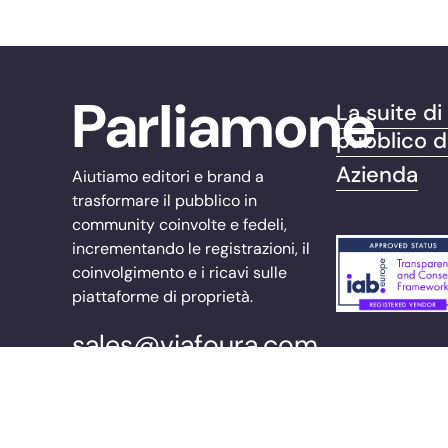
Parliamone
La suite d
pubblico d
Azienda
Aiutiamo editori e brand a
trasformare il pubblico in
community coinvolte e fedeli,
incrementando le registrazioni, il
coinvolgimento e i ricavi sulle
piattaforme di proprietà.
sales@viafoura.com
Seguici su:
© 2026 Viafoura