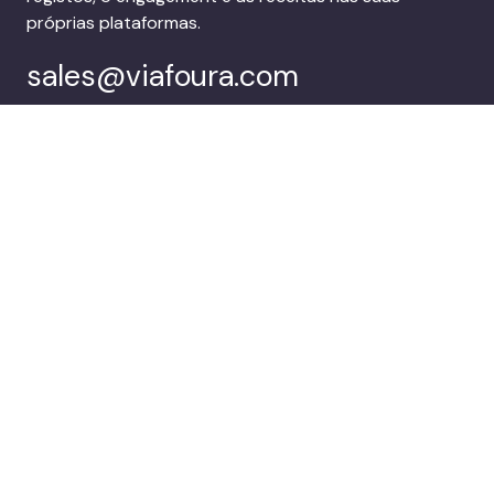
próprias plataformas.
sales@viafoura.com
Segue-nos em:
Suite de
Clientes
envolvimento do
público do Viafoura
Empresa
Marca uma
demonstração
© 2026 Viafoura.