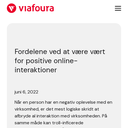
Skip
to
content
Fordelene ved at være vært for positive online-interaktio
Fordelene ved at være vært
for positive online-
interaktioner
juni 6, 2022
Når en person har en negativ oplevelse med en
virksomhed, er det mest logiske skridt at
afbryde al interaktion med virksomheden. På
samme måde kan troll-inficerede