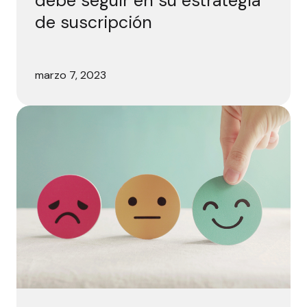
debe seguir en su estrategia
de suscripción
marzo 7, 2023
Dar