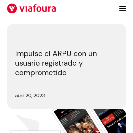
Saltar
al
contenido
Impulse el ARPU con un usuario registrado y comprometi
Impulse el ARPU con un
usuario registrado y
comprometido
abril 20, 2023
5 c