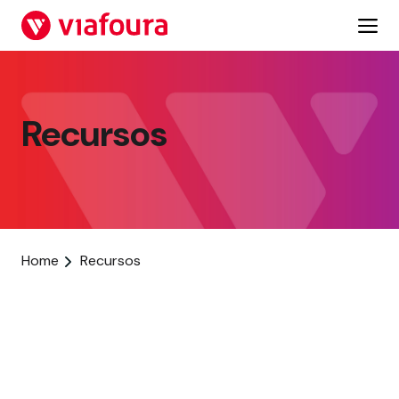
Saltar
al
contenido
Recursos
Home
Recursos