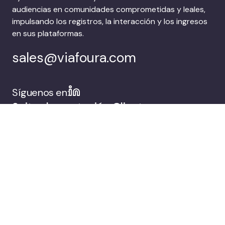
audiencias en comunidades comprometidas y leales,
impulsando los registros, la interacción y los ingresos
en sus plataformas.
sales@viafoura.com
Síguenos en:
Suite de captación
Clientes
de audiencias de
Viafoura
Empresa
Reserva una
demostración