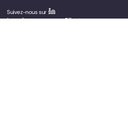
Suivez-nous sur :
La suite
Clients
d’engagement du
public de Viafoura
Entreprise
Réservez une
démonstration
© 2026 Viafoura.
Politique de
Documentation
Cookie
confidentialité
Settings