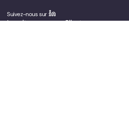
Suivez-nous sur :
La suite
Clients
d’engagement du
public de Viafoura
Entreprise
Réservez une
démonstration
© 2026 Viafoura.
Politique de
Documentation
Cookie
confidentialité
Settings