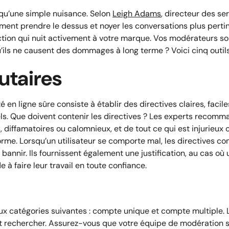
 qu’une simple nuisance. Selon
Leigh Adams
, directeur des se
ment prendre le dessus et noyer les conversations plus pert
ection qui nuit activement à votre marque. Vos modérateurs son
ls ne causent des dommages à long terme ? Voici cinq outils 
utaires
 ligne sûre consiste à établir des directives claires, faciles
els. Que doivent contenir les directives ? Les experts recomm
iffamatoires ou calomnieux, et de tout ce qui est injurieux o
orme. Lorsqu’un utilisateur se comporte mal, les directives
 bannir. Ils fournissent également une justification, au cas où 
à faire leur travail en toute confiance.
ux catégories suivantes : compte unique et compte multiple. 
faut rechercher. Assurez-vous que votre équipe de modération