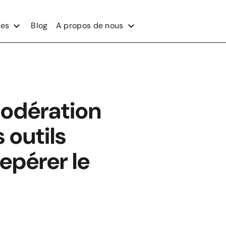
ces
Blog
A propos de nous
modération
 outils
epérer le