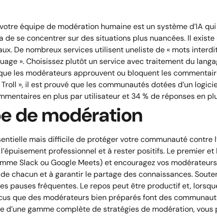
votre équipe de modération humaine est un système d’IA qui id
 de se concentrer sur des situations plus nuancées. Il exist
aux. De nombreux services utilisent une
liste de
«
mots interdit
uage ». Choisissez plutôt un service avec traitement du lang
que les modérateurs approuvent ou bloquent les commentaires
 A Troll », il est prouvé que les communautés dotées d’un logi
mmentaires en plus par utilisateur et 34 % de réponses en plus
pe de modération
ntielle mais difficile de protéger votre communauté contre l’
r l’épuisement professionnel et à rester positifs
. Le premier et
omme Slack ou Google Meets) et encouragez vos modérateurs à
ts de chacun et à garantir le partage des connaissances. Soute
des pauses fréquentes. Le repos peut être productif et, lorsqu
cus que des modérateurs bien préparés font des communautés
uipe d’une gamme complète de stratégies de modération, vous