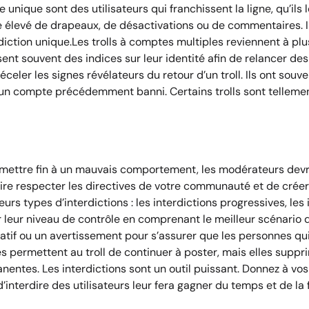
e unique sont des utilisateurs qui franchissent la ligne, qu’ils
élevé de drapeaux, de désactivations ou de commentaires. Il
tion unique.Les trolls à comptes multiples reviennent à plus
ssent souvent des indices sur leur identité afin de relancer d
ler les signes révélateurs du retour d’un troll. Ils ont souv
un compte précédemment banni. Certains trolls sont tellement 
mettre fin à un mauvais comportement, les modérateurs devraie
ire respecter les directives de votre communauté et de créer 
ieurs types d’interdictions : les interdictions progressives, les
ur niveau de contrôle en comprenant le meilleur scénario d’u
liatif ou un avertissement pour s’assurer que les personnes q
mes permettent au troll de continuer à poster, mais elles supp
entes. Les interdictions sont un outil puissant. Donnez à vos
é d’interdire des utilisateurs leur fera gagner du temps et de la