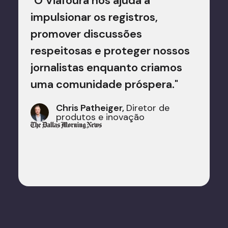
"O Viafoura nos ajuda a
ial e
melho
impulsionar os registros,
eu
usuár
promover discussões
ramos
o eng
respeitosas e proteger nossos
receit
jornalistas enquanto criamos
 que
uma comunidade próspera."
D
 com
r
Chris Patheiger,
Diretor de
produtos e inovação
Soleil