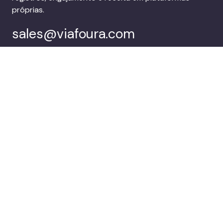
próprias.
sales@viafoura.com
Siga-nos em:
Suíte de
Clientes
engajamento do
público da Viafoura
Empresa
Agende uma
demonstração
© 2026 Viafoura.