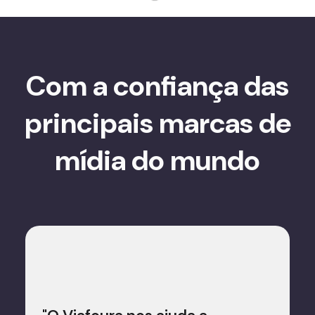
Com a confiança das
principais marcas de
mídia do mundo
e
os de
"As f