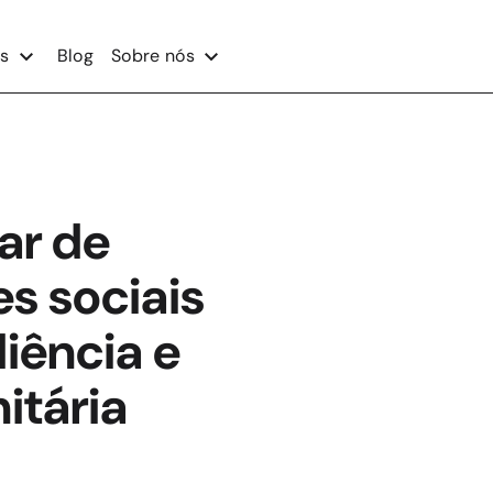
s
Blog
Sobre nós
ar de
s sociais
iência e
itária