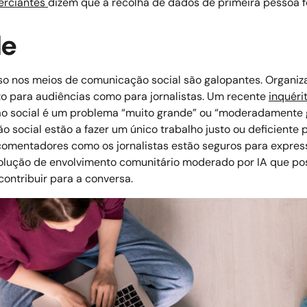
rciantes
dizem que a recolha de dados de primeira pessoa f
de
uso nos meios de comunicação social são galopantes. Organi
o para audiências como para jornalistas.
Um recente
inquéri
o social é um problema “muito grande” ou “moderadamente g
ocial estão a fazer um único trabalho justo ou deficiente p
s comentadores como os jornalistas estão seguros para expres
solução de envolvimento comunitário moderado por IA que 
contribuir para a conversa.