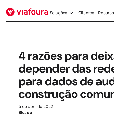
Pular
para
Soluções
Clientes
Recurso
o
conteúdo
4 razões para deix
depender das rede
para dados de aud
construção comun
5 de abril de 2022
Blogue