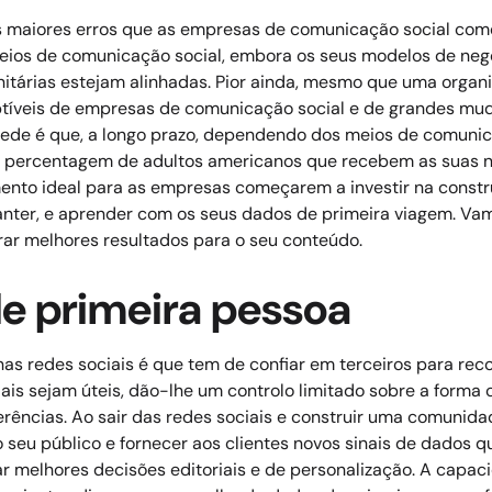
os maiores erros que as empresas de comunicação social co
meios de comunicação social, embora os seus modelos de neg
itárias estejam alinhadas.
Pior ainda, mesmo que uma organ
ptíveis de empresas de comunicação social e de grandes mu
rede é que, a longo prazo, dependendo dos meios de comunic
a percentagem de adultos americanos que recebem as suas n
nto ideal para as empresas começarem a investir na const
nter, e aprender com os seus dados de primeira viagem.
Vam
rar melhores resultados para o seu conteúdo.
de primeira pessoa
s redes sociais é que tem de confiar em terceiros para reco
ais sejam úteis, dão-lhe um controlo limitado sobre a forma 
erências.
Ao sair das redes sociais e construir uma comunidad
 seu público e fornecer aos clientes novos sinais de dados 
r melhores decisões editoriais e de personalização.
A capaci