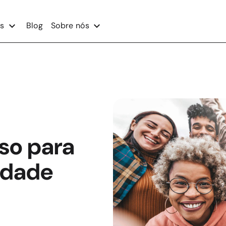
s
Blog
Sobre nós
sso para
idade