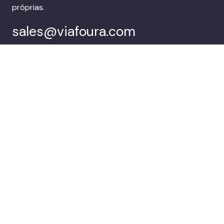
próprias.
sales@viafoura.com
Siga-nos em:
Suíte de
Clientes
engajamento do
público da Viafoura
Empresa
Agende uma
demonstração
© 2026 Viafoura.