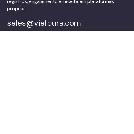
registros, engajamento e receita em plataformas
próprias.
sales@viafoura.com
Siga-nos em:
Suíte de
Clientes
engajamento do
público da Viafoura
Empresa
Agende uma
demonstração