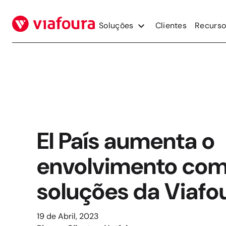
Salta
para
Soluções
Clientes
Recurso
o
conteúdo
El País aumenta o
envolvimento com
soluções da Viafo
19 de Abril, 2023