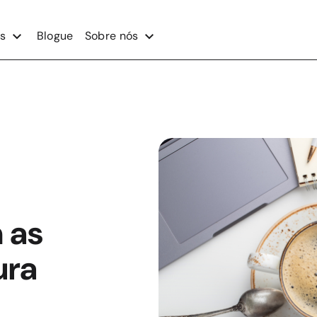
s
Blogue
Sobre nós
 as
ura