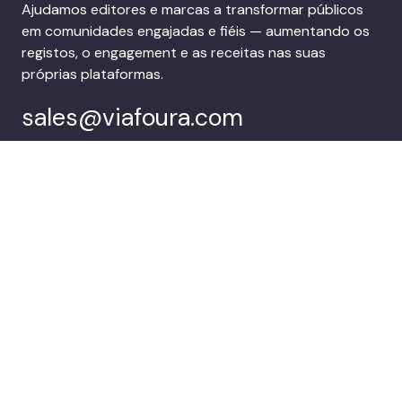
Ajudamos editores e marcas a transformar públicos
em comunidades engajadas e fiéis — aumentando os
registos, o engagement e as receitas nas suas
próprias plataformas.
sales@viafoura.com
Segue-nos em:
Suite de
Clientes
envolvimento do
público do Viafoura
Empresa
Marca uma
demonstração