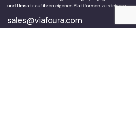
und Umsatz auf ihren eigenen Plattformen zu steigern.
sales@viafoura.com
Folgen Sie uns auf:
Viafoura’s
Kunden
Audience
Engagement Suite
Unternehmen
Demo buchen
© 2026 Viafoura.
Datenschutzbestimmungen
Documentation
Cookie