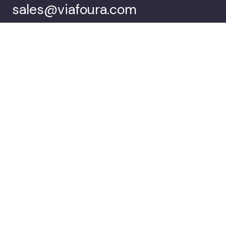
sales@viafoura.com
Folgen Sie uns auf:
Viafoura’s
Kunden
Audience
Engagement Suite
Unternehmen
Demo buchen
© 2026 Viafoura.
Datenschutzbestimmungen
Documentation
Cookie
Settings