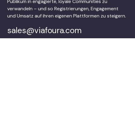
Publikum in engagierte, loyale Communities zu
verwandeln – und so Registrierungen, Engagement
und Umsatz auf ihren eigenen Plattformen zu steigern.
sales@viafoura.com
Folgen Sie uns auf:
Viafoura’s
Kunden
Audience
Engagement Suite
Unternehmen
Demo buchen