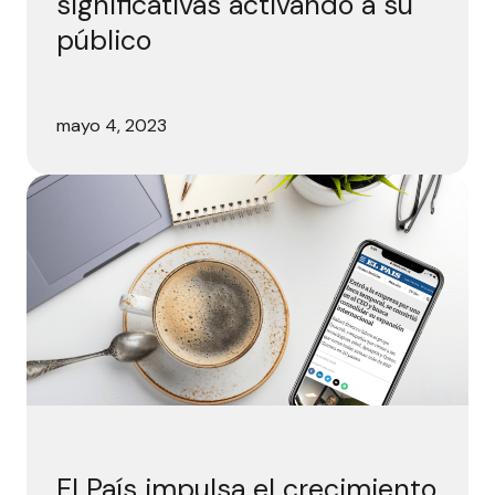
significativas activando a su
público
mayo 4, 2023
El 
El País impulsa el crecimiento