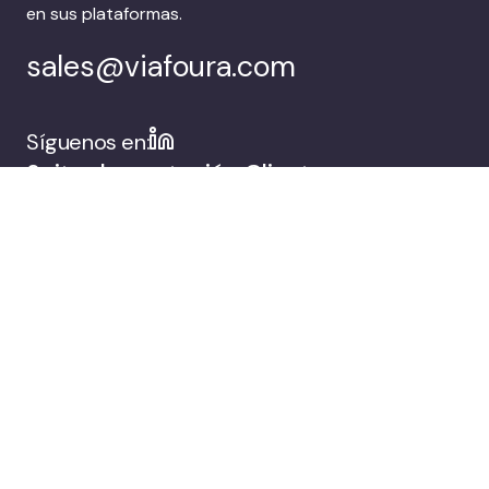
en sus plataformas.
sales@viafoura.com
Síguenos en:
Suite de captación
Clientes
de audiencias de
Viafoura
Empresa
Reserva una
demostración
© 2026 Viafoura.