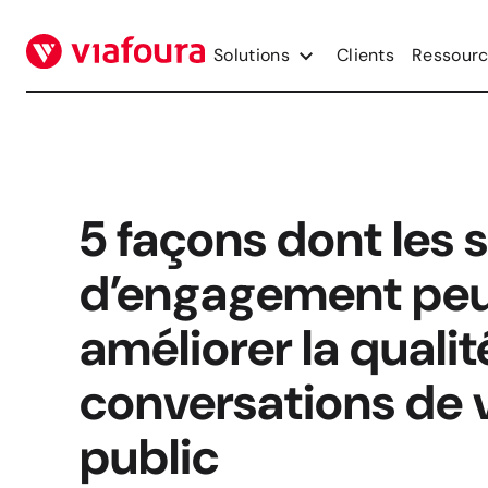
Aller
au
Solutions
Clients
Ressour
contenu
5 façons dont les 
d’engagement pe
améliorer la qualit
conversations de 
public