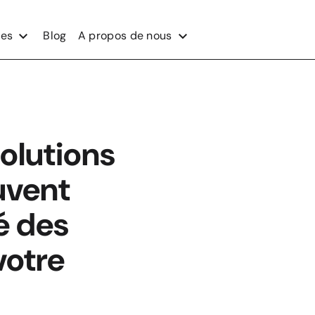
ces
Blog
A propos de nous
solutions
uvent
é des
votre