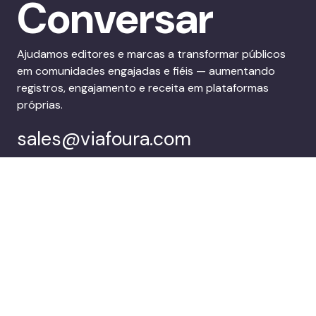
Conversar
Ajudamos editores e marcas a transformar públicos
em comunidades engajadas e fiéis — aumentando
registros, engajamento e receita em plataformas
próprias.
sales@viafoura.com
Siga-nos em:
Suíte de
Clientes
engajamento do
público da Viafoura
Empresa
Agende uma
demonstração