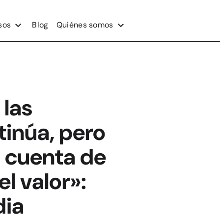
sos
Blog
Quiénes somos
 las
tinúa, pero
n cuenta de
l valor»:
dia