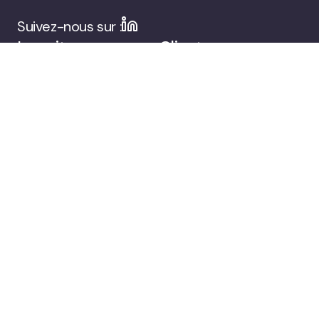
Suivez-nous sur :
La suite
Clients
d’engagement du
public de Viafoura
Entreprise
Réservez une
démonstration
© 2026 Viafoura.
Politique de
Documentation
Cookie
confidentialité
Settings