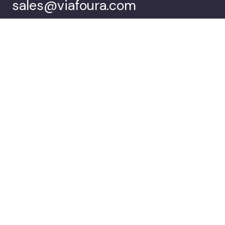
sales@viafoura.com
Siga-nos em:
Suíte de
Clientes
engajamento do
público da Viafoura
Empresa
Agende uma
demonstração
© 2026 Viafoura.
Política de privacidade
Documentation
Cookie Settings