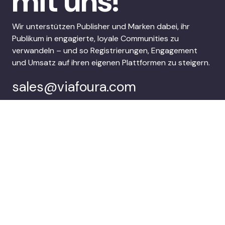
mit uns!
Wir unterstützen Publisher und Marken dabei, ihr
Publikum in engagierte, loyale Communities zu
verwandeln – und so Registrierungen, Engagement
und Umsatz auf ihren eigenen Plattformen zu steigern.
sales@viafoura.com
Folgen Sie uns auf:
Viafoura’s
Kunden
Audience
Engagement Suite
Unternehmen
Demo buchen