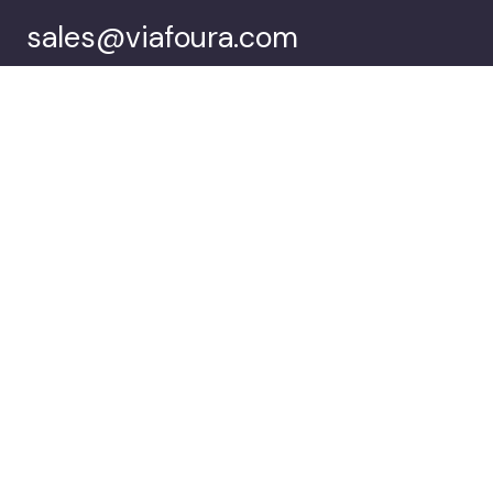
sales@viafoura.com
Folgen Sie uns auf:
Viafoura’s
Kunden
Audience
Engagement Suite
Unternehmen
Demo buchen
© 2026 Viafoura.
Datenschutzbestimmungen
Documentation
Cookie
Settings