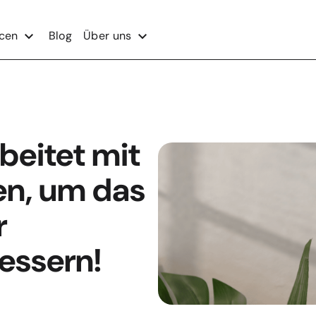
cen
Blog
Über uns
beitet mit
n, um das
r
essern!